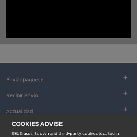
Enviar paquete
Envio online
Recibir envío
Envío online con descuento
Seguimiento de Envíos
Calculadora servicio SEUR 24
Actualidad
Entrega interactiva
Fundación SEUR
COOKIES ADVISE
Recoger en tienda
Envío internacional
Blog SEUR
SEUR uses its own and third-party cookies located in
Preguntas frecuentes
Seguimiento internacional