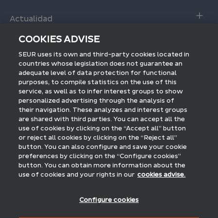
Seguimiento de Envíos
Calculadora servicio SEUR 24
Actualidad
Entrega interactiva
Fundación SEUR
COOKIES ADVISE
Recoger en tienda
Envío internacional
Blog SEUR
SEUR uses its own and third-party cookies located in
Preguntas frecuentes
Seguimiento internacional
countries whose legislation does not guarantee an
Sala de prensa
Empresas
adequate level of data protection for functional
Envíos a Europa
purposes, to compile statistics on the use of this
Acceso a SEUR Pro
Envíos a Estados Unidos
service, as well as to infer interest groups to show
Descubre SEUR
Únete a la red SEUR Pickup
personalized advertising through the analysis of
SEUR Internacional
their navigation. These analyzes and interest groups
Encuéntranos:
are shared with third parties. You can accept all the
Fulfillment by SEUR
use of cookies by clicking on the “Accept all” button
or reject all cookies by clicking on the “Reject all”
SEUR Mensajería
button. You can also configure and save your cookie
Métodos de pago:
preferences by clicking on the “Configure cookies”
Trabaja con nosotros
button. You can obtain more information about the
use of cookies and your rights in our
cookies advise.
Certificados:
Configure cookies