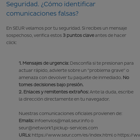
Seguridad. ¿Cómo identificar
comunicaciones falsas?
En SEUR velamos por tu seguridad. Si recibes un mensaje
sospechoso, verifica estos
3 puntos clave
antes de hacer
click:
1. Mensajes de urgencia:
Desconfía si te presionan para
actuar rápido, advierte sobre un "problema grave" o
amenaza con devolver tu paquete de inmediado.
No
tomes decisiones bajo presión.
2. Enlaces y remitentes extraños:
Ante la duda, escribe
la dirección directamente en tu navegador.
Nuestras comunicaciones oficiales provienen de:
Emails:
infoenvios@mail.seur.info o
seur@network1.pickup-services.com
URLs:
https://www.seur.com/es/index.html
o
https://w