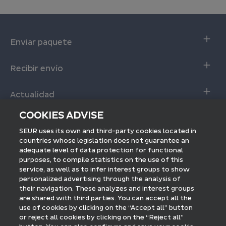
Enviar paquete
Envio online
Recibir envío
Envío online con descuento
Seguimiento de Envíos
Calculadora servicio SEUR 24
Actualidad
Entrega interactiva
Fundación SEUR
COOKIES ADVISE
Recoger en tienda
Envío internacional
Blog SEUR
SEUR uses its own and third-party cookies located in
Preguntas frecuentes
Seguimiento internacional
countries whose legislation does not guarantee an
Sala de prensa
Empresas
adequate level of data protection for functional
Envíos a Europa
purposes, to compile statistics on the use of this
Acceso a SEUR Pro
Envíos a Estados Unidos
service, as well as to infer interest groups to show
Descubre SEUR
Únete a la red SEUR Pickup
personalized advertising through the analysis of
SEUR Internacional
their navigation. These analyzes and interest groups
Encuéntranos:
are shared with third parties. You can accept all the
Fulfillment by SEUR
use of cookies by clicking on the “Accept all” button
or reject all cookies by clicking on the “Reject all”
SEUR Mensajería