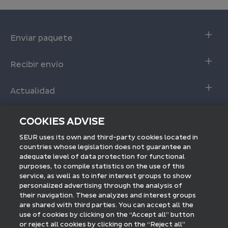
Enviar paquete
Envio online
Recibir envío
Envío online con descuento
Seguimiento de Envíos
Calculadora servicio SEUR 24
Actualidad
Entrega interactiva
Fundación SEUR
Recoger en tienda
Envío internacional
COOKIES ADVISE
Blog SEUR
Preguntas frecuentes
Seguimiento internacional
SEUR uses its own and third-party cookies located in
Sala de prensa
Empresas
countries whose legislation does not guarantee an
Envíos a Europa
adequate level of data protection for functional
Acceso a SEUR Pro
Envíos a Estados Unidos
purposes, to compile statistics on the use of this
Descubre SEUR
Únete a la red SEUR Pickup
service, as well as to infer interest groups to show
SEUR Internacional
personalized advertising through the analysis of
Encuéntranos:
their navigation. These analyzes and interest groups
Fulfillment by SEUR
are shared with third parties. You can accept all the
use of cookies by clicking on the “Accept all” button
SEUR Mensajería
or reject all cookies by clicking on the “Reject all”